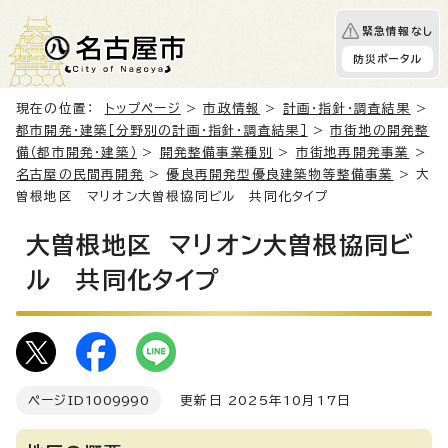
緊急情報なし
防災ポータル
現在の位置：
トップページ
>
市政情報
>
計画・指針・調査結果
>
都市開発・建築［分野別の計画・指針・調査結果］
>
市街地の開発整
備（都市開発・建築）
>
開発整備事業種別
>
市街地再開発事業
>
名古屋の民間再開発
>
優良再開発型優良建築物等整備事業
> 大
曽根地区 マリオン大曽根協同ビル 共同化タイプ
大曽根地区 マリオン大曽根協同ビ
ル 共同化タイプ
ページID
1009990
更新日 2025年10月17日