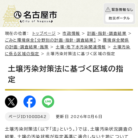
緊急情報なし
防災ポータル
現在の位置：
トップページ
>
市政情報
>
計画・指針・調査結果
>
ごみと環境保全［分野別の計画・指針・調査結果］
>
環境保全関係
の計画・調査結果・施策
>
土壌・地下水汚染関連情報
>
土壌汚染
に係る区域の指定
> 土壌汚染対策法に基づく区域の指定
土壌汚染対策法に基づく区域の指
定
ページID
1008842
更新日 2026年8月6日
土壌汚染対策法（以下「法」という。）では、土壌汚染状況調査の
結果、土壌の汚染状態が指定基準に適合しない土地について