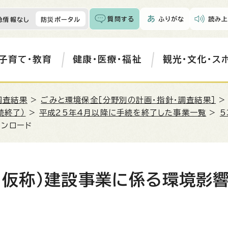
質問する
ふりがな
読み上
急情報なし
防災ポータル
子育て・教育
健康・医療・福祉
観光・文化・ス
調査結果
>
ごみと環境保全［分野別の計画・指針・調査結果］
続終了）
>
平成25年4月以降に手続を終了した事業一覧
>
5
ウンロード
（仮称）建設事業に係る環境影