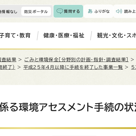
質問する
ふりがな
読み上
急情報なし
防災ポータル
子育て・教育
健康・医療・福祉
観光・文化・ス
調査結果
>
ごみと環境保全［分野別の計画・指針・調査結果］
続終了）
>
平成25年4月以降に手続を終了した事業一覧
>
5
に係る環境アセスメント手続の状