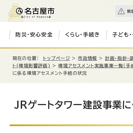
緊
防災・安心安全
くらし・手続き
子ども・
現在の位置：
トップページ
>
市政情報
>
計画・指針・
ト(環境影響評価)
>
環境アセスメント実施事業一覧（手
に係る環境アセスメント手続の状況
JRゲートタワー建設事業