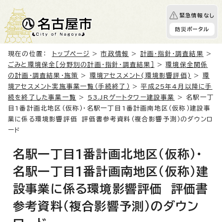
緊急情報なし
防災ポータル
現在の位置：
トップページ
>
市政情報
>
計画・指針・調査結果
>
ごみと環境保全［分野別の計画・指針・調査結果］
>
環境保全関係
の計画・調査結果・施策
>
環境アセスメント(環境影響評価)
>
環
境アセスメント実施事業一覧（手続終了）
>
平成25年4月以降に手
続を終了した事業一覧
>
53.JRゲートタワー建設事業
> 名駅一丁
目1番計画北地区（仮称）・名駅一丁目1番計画南地区（仮称）建設事
業に係る環境影響評価 評価書参考資料（複合影響予測）のダウンロ
ード
名駅一丁目1番計画北地区（仮称）・
名駅一丁目1番計画南地区（仮称）建
設事業に係る環境影響評価 評価書
参考資料（複合影響予測）のダウン