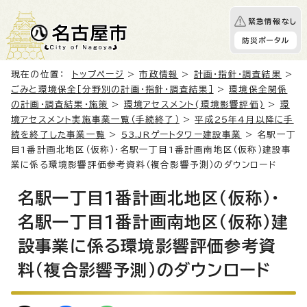
緊急情報なし
防災ポータル
現在の位置：
トップページ
>
市政情報
>
計画・指針・調査結果
>
ごみと環境保全［分野別の計画・指針・調査結果］
>
環境保全関係
の計画・調査結果・施策
>
環境アセスメント(環境影響評価)
>
環
境アセスメント実施事業一覧（手続終了）
>
平成25年4月以降に手
続を終了した事業一覧
>
53.JRゲートタワー建設事業
> 名駅一丁
目1番計画北地区（仮称）・名駅一丁目1番計画南地区（仮称）建設事
業に係る環境影響評価参考資料（複合影響予測）のダウンロード
名駅一丁目1番計画北地区（仮称）・
名駅一丁目1番計画南地区（仮称）建
設事業に係る環境影響評価参考資
料（複合影響予測）のダウンロード