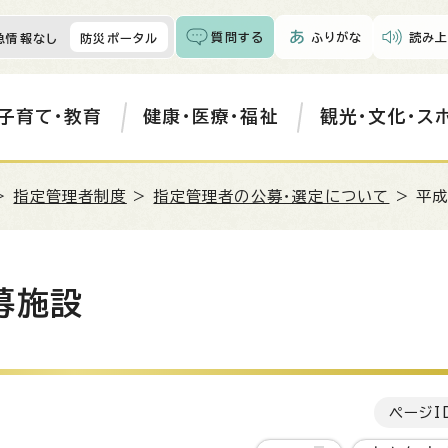
質問する
ふりがな
読み上
急情報なし
防災ポータル
子育て・教育
健康・医療・福祉
観光・文化・ス
>
指定管理者制度
>
指定管理者の公募・選定について
> 平
募施設
ページI