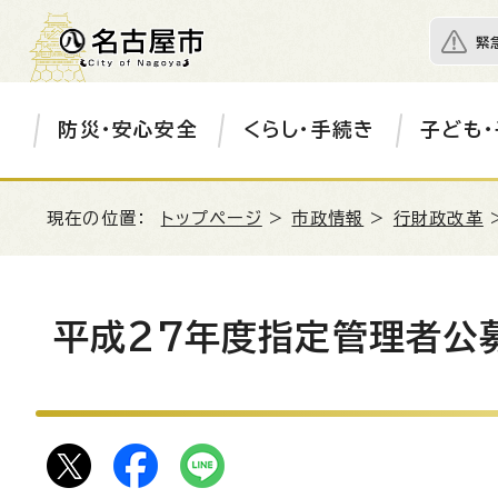
緊
防災・安心安全
くらし・手続き
子ども・
現在の位置：
トップページ
>
市政情報
>
行財政改革
平成27年度指定管理者公