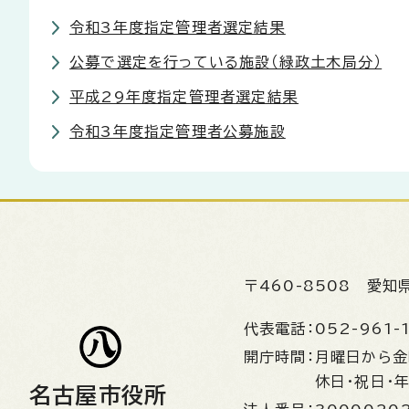
令和3年度指定管理者選定結果
公募で選定を行っている施設（緑政土木局分）
平成29年度指定管理者選定結果
令和3年度指定管理者公募施設
〒460-8508
愛知
代表電話：
052-961-
開庁時間：
月曜日から
休日・祝日・
名古屋市役所