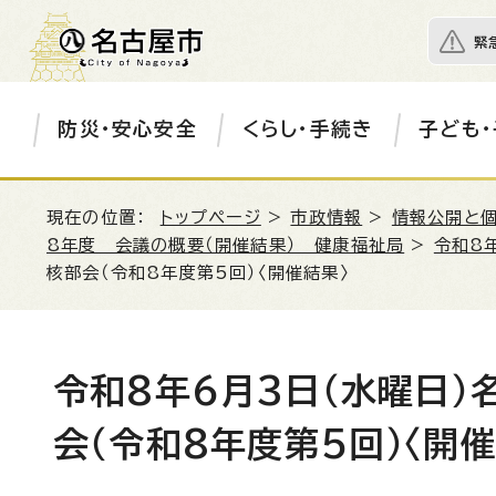
緊
防災・安心安全
くらし・手続き
子ども・
現在の位置：
トップページ
>
市政情報
>
情報公開と
8年度 会議の概要（開催結果） 健康福祉局
>
令和8
核部会（令和8年度第5回）〈開催結果〉
令和8年6月3日（水曜日
会（令和8年度第5回）〈開催