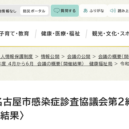
質問する
ふりがな
読み上
急情報なし
防災ポータル
子育て・教育
健康・医療・福祉
観光・文化・ス
個人情報保護制度
>
情報公開
>
会議の公開
>
会議の概要（開
年度 4月から6月 会議の概要（開催結果） 健康福祉局
> 令
）名古屋市感染症診査協議会第2
結果〉