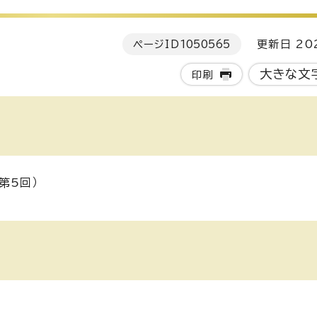
ページID
1050565
更新日 202
大きな文
印刷
第5回）