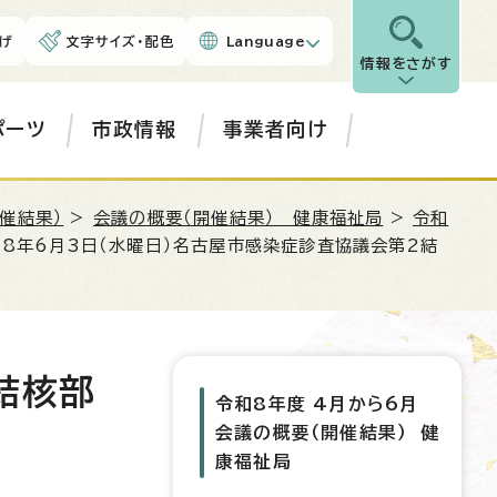
げ
文字サイズ・配色
Language
情報をさがす
ポーツ
市政情報
事業者向け
催結果）
>
会議の概要（開催結果） 健康福祉局
>
令和
和8年6月3日（水曜日）名古屋市感染症診査協議会第2結
結核部
令和8年度 4月から6月
会議の概要（開催結果） 健
康福祉局