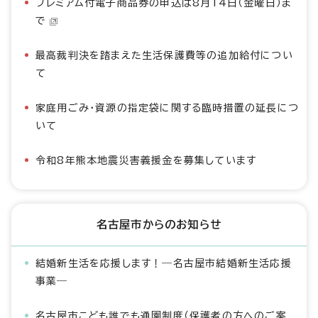
プレミアム付電子商品券の申込は8月14日（金曜日）ま
で
最高裁判決を踏まえた生活保護費等の追加給付につい
て
家庭用ごみ・資源の指定袋に関する臨時措置の延長につ
いて
令和8年熊本地震災害義援金を募集しています
名古屋市からのお知らせ
結婚新生活を応援します！―名古屋市結婚新生活応援
事業―
名古屋市こども誰でも通園制度（保護者の方へのご案