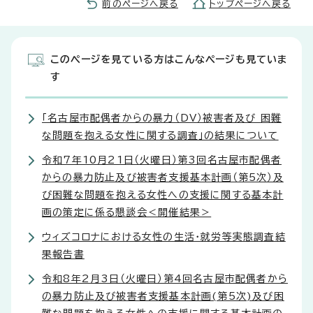
前のページへ戻る
トップページへ戻る
このページを見ている方はこんなページも見ていま
す
「名古屋市配偶者からの暴力（DV）被害者及び 困難
な問題を抱える女性に関する調査」の結果について
令和7年10月21日（火曜日）第3回名古屋市配偶者
からの暴力防止及び被害者支援基本計画（第5次）及
び困難な問題を抱える女性への支援に関する基本計
画の策定に係る懇談会＜開催結果＞
ウィズコロナにおける女性の生活・就労等実態調査結
果報告書
令和8年2月3日（火曜日）第4回名古屋市配偶者から
の暴力防止及び被害者支援基本計画(第5次)及び困