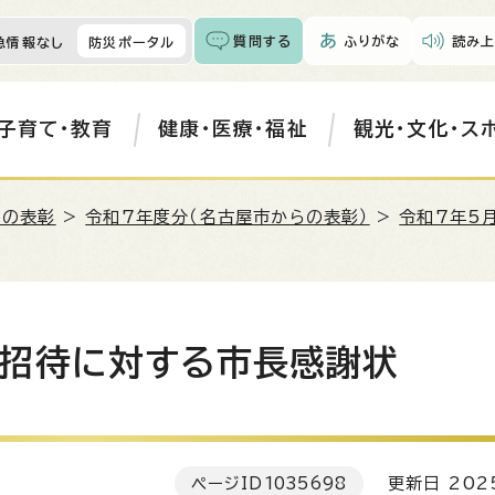
質問する
ふりがな
読み上
急情報なし
防災ポータル
子育て・教育
健康・医療・福祉
観光・文化・ス
らの表彰
>
令和7年度分（名古屋市からの表彰）
>
令和7年5
招待に対する市長感謝状
ページID
1035698
更新日 202