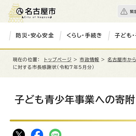
緊
防災・安心安全
くらし・手続き
子ども・
現在の位置：
トップページ
>
市政情報
>
名古屋市か
に対する市長感謝状（令和7年5月分）
子ども青少年事業への寄附