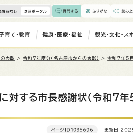
質問する
ふりがな
読み上
急情報なし
防災ポータル
子育て・教育
健康・医療・福祉
観光・文化・ス
らの表彰
>
令和7年度分（名古屋市からの表彰）
>
令和7年5
に対する市長感謝状（令和7年
ページID
1035696
更新日 202