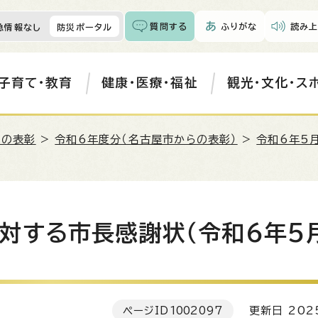
質問する
ふりがな
読み上
急情報なし
防災ポータル
子育て・教育
健康・医療・福祉
観光・文化・ス
らの表彰
>
令和6年度分（名古屋市からの表彰）
>
令和6年5
対する市長感謝状（令和6年5
ページID
1002097
更新日 202