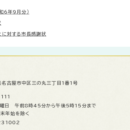
和6年9月分）
状
とに対する市長感謝状
県名古屋市中区三の丸三丁目1番1号
1111
金曜日
午前8時45分から午後5時15分まで
年末年始を除く
231002