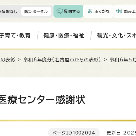
質問する
ふりがな
読み上
急情報なし
防災ポータル
子育て・教育
健康・医療・福祉
観光・文化・ス
らの表彰
>
令和6年度分（名古屋市からの表彰）
>
令和6年5
医療センター感謝状
ページID
1002094
更新日 202