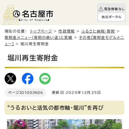
緊急情報なし
防災ポータル
現在の位置：
トップページ
>
市政情報
>
ふるさと納税・寄附
>
寄附金メニュー（寄附の使い途）と実績
>
その他［寄附金モデルメニ
ュー］
> 堀川再生寄附金
堀川再生寄附金
ページID
1003686
更新日 2025年12月25日
“うるおいと活気の都市軸・堀川”を再び