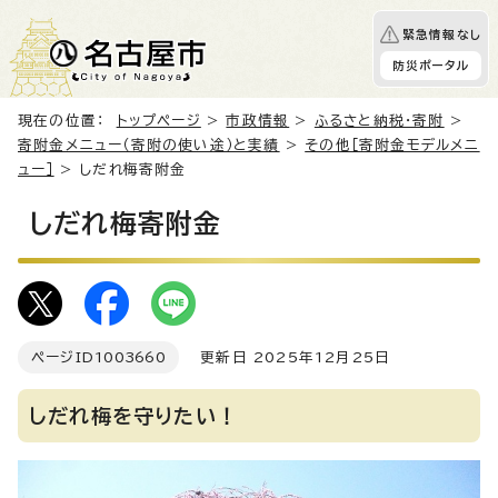
緊急情報なし
防災ポータル
現在の位置：
トップページ
>
市政情報
>
ふるさと納税・寄附
>
寄附金メニュー（寄附の使い途）と実績
>
その他［寄附金モデルメニ
ュー］
> しだれ梅寄附金
しだれ梅寄附金
ページID
1003660
更新日 2025年12月25日
しだれ梅を守りたい！