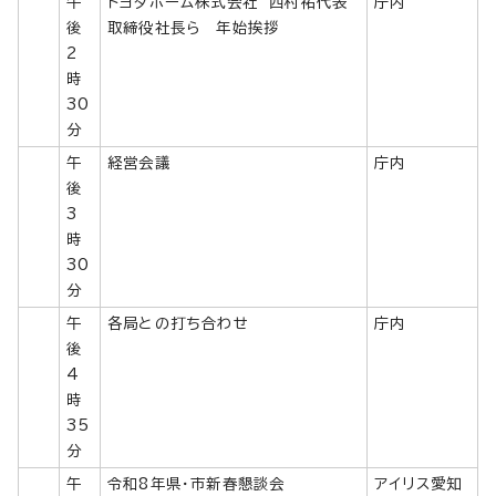
午
トヨタホーム株式会社 西村祐代表
庁内
後
取締役社長ら 年始挨拶
2
時
30
分
午
経営会議
庁内
後
3
時
30
分
午
各局との打ち合わせ
庁内
後
4
時
35
分
午
令和8年県・市新春懇談会
アイリス愛知