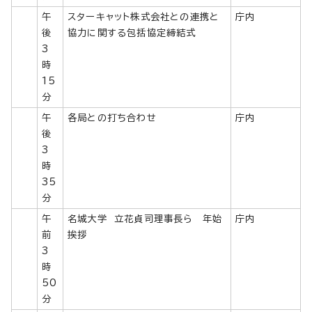
午
スターキャット株式会社との連携と
庁内
後
協力に関する包括協定締結式
3
時
15
分
午
各局との打ち合わせ
庁内
後
3
時
35
分
午
名城大学 立花貞司理事長ら 年始
庁内
前
挨拶
3
時
50
分