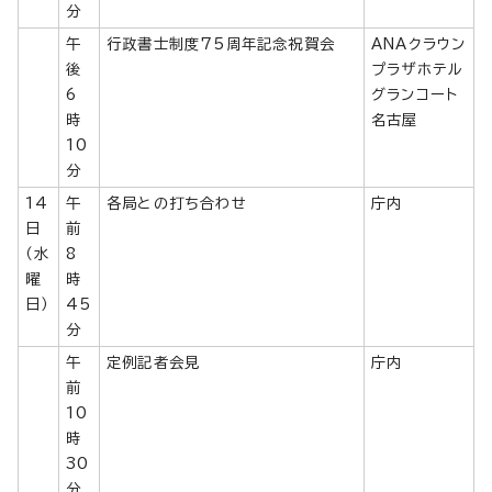
分
午
行政書士制度75周年記念祝賀会
ANAクラウン
後
プラザホテル
6
グランコート
時
名古屋
10
分
14
午
各局との打ち合わせ
庁内
日
前
（水
8
曜
時
日）
45
分
午
定例記者会見
庁内
前
10
時
30
分