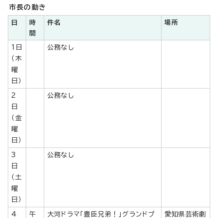
市長の動き
日
時
件名
場所
間
1日
公務なし
（木
曜
日）
2
公務なし
日
（金
曜
日）
3
公務なし
日
（土
曜
日）
4
午
大河ドラマ「豊臣兄弟！」グランドプ
愛知県芸術劇