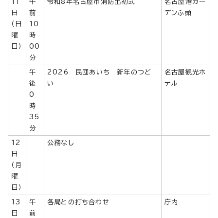
11
午
令和8年名古屋市消防出初式
名古屋港ガー
日
前
デンふ頭
（日
10
曜
時
日）
00
分
午
2026 民団あいち 新年のつど
名古屋観光ホ
後
い
テル
0
時
35
分
12
公務なし
日
（月
曜
日）
13
午
各局との打ち合わせ
庁内
日
前