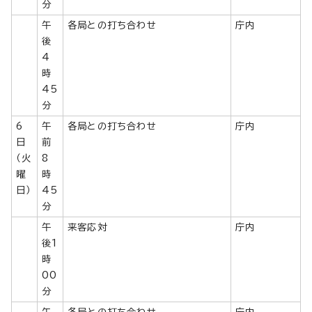
分
午
各局との打ち合わせ
庁内
後
4
時
45
分
6
午
各局との打ち合わせ
庁内
日
前
（火
8
曜
時
日）
45
分
午
来客応対
庁内
後1
時
00
分