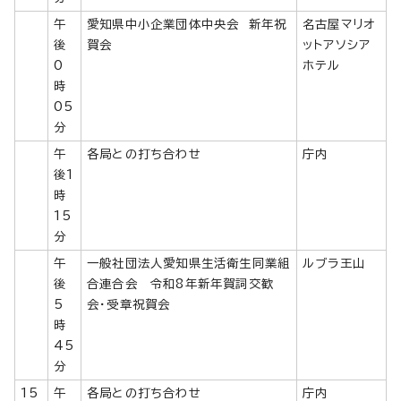
午
愛知県中小企業団体中央会 新年祝
名古屋マリオ
後
賀会
ットアソシア
0
ホテル
時
05
分
午
各局との打ち合わせ
庁内
後1
時
15
分
午
一般社団法人愛知県生活衛生同業組
ルブラ王山
後
合連合会 令和8年新年賀詞交歓
5
会・受章祝賀会
時
45
分
15
午
各局との打ち合わせ
庁内