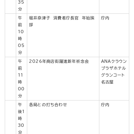
35
分
午
堀井奈津子 消費者庁長官 年始挨
庁内
前
拶
10
時
05
分
午
2026年商店街躍進新年祈念会
ANAクラウン
前
プラザホテル
11
グランコート
時
名古屋
00
分
午
各局との打ち合わせ
庁内
後1
時
30
分