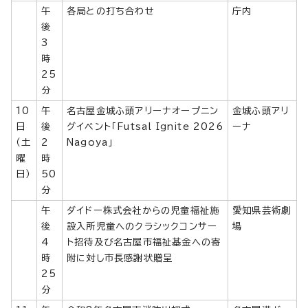
午
各局との打ち合わせ
庁内
後
3
時
25
分
10
午
名古屋金城ふ頭アリーナオープニン
金城ふ頭アリ
日
後
グイベント「Futsal Ignite 2026
ーナ
（土
2
Nagoya」
曜
時
日）
50
分
午
ダイドー株式会社からの児童福祉施
愛知県芸術劇
後
設入所児童へのクラシックコンサー
場
4
ト招待及び名古屋市福祉基金への寄
時
附に対し市長感謝状贈呈
25
分