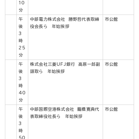
10
分
午
中部電力株式会社 勝野哲代表取締
市公館
後
役会長ら 年始挨拶
3
時
25
分
午
株式会社三菱UFJ銀行 高原一郎副
市公館
後
頭取ら 年始挨拶
3
時
40
分
午
中部国際空港株式会社 籠橋寛典代
市公館
後
表取締役社長ら 年始挨拶
3
時
50