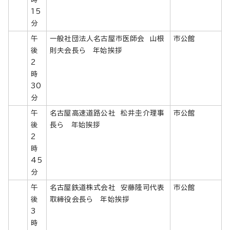
15
分
午
一般社団法人名古屋市医師会 山根
市公館
後
則夫会長ら 年始挨拶
2
時
30
分
午
名古屋高速道路公社 松井圭介理事
市公館
後
長ら 年始挨拶
2
時
45
分
午
名古屋鉄道株式会社 安藤隆司代表
市公館
後
取締役会長ら 年始挨拶
3
時