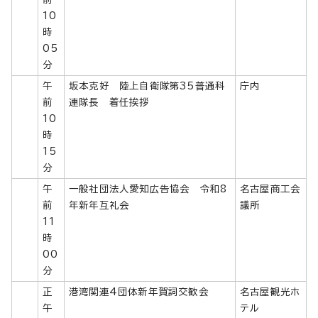
10
時
05
分
午
坂本克好 陸上自衛隊第35普通科
庁内
前
連隊長 着任挨拶
10
時
15
分
午
一般社団法人愛知広告協会 令和8
名古屋商工会
前
年新年互礼会
議所
11
時
00
分
正
港湾関連4団体新年賀詞交歓会
名古屋観光ホ
午
テル