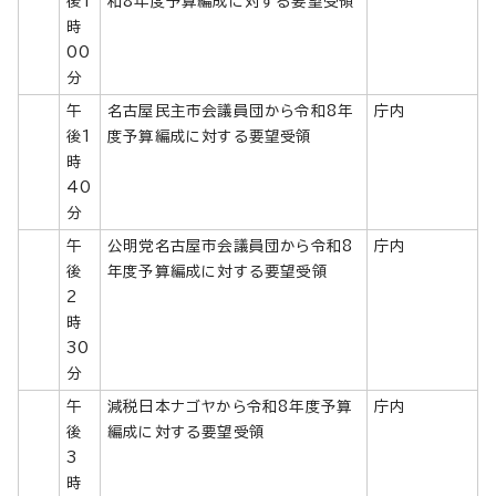
後1
和8年度予算編成に対する要望受領
時
00
分
午
名古屋民主市会議員団から令和8年
庁内
後1
度予算編成に対する要望受領
時
40
分
午
公明党名古屋市会議員団から令和8
庁内
後
年度予算編成に対する要望受領
2
時
30
分
午
減税日本ナゴヤから令和8年度予算
庁内
後
編成に対する要望受領
3
時