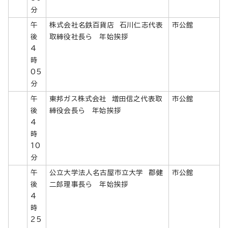
分
午
株式会社名鉄百貨店 石川仁志代表
市公館
後
取締役社長ら 年始挨拶
4
時
05
分
午
東邦ガス株式会社 増田信之代表取
市公館
後
締役会長ら 年始挨拶
4
時
10
分
午
公立大学法人名古屋市立大学 郡健
市公館
後
二郎理事長ら 年始挨拶
4
時
25