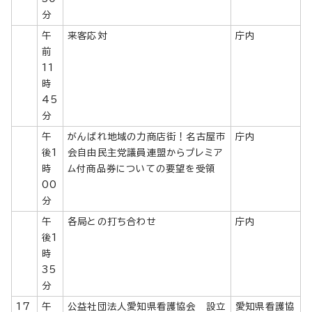
分
午
来客応対
庁内
前
11
時
45
分
午
がんばれ地域の力商店街！名古屋市
庁内
後1
会自由民主党議員連盟からプレミア
時
ム付商品券についての要望を受領
00
分
午
各局との打ち合わせ
庁内
後1
時
35
分
17
午
公益社団法人愛知県看護協会 設立
愛知県看護協