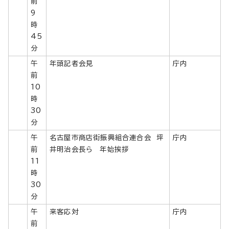
前
9
時
45
分
午
年頭記者会見
庁内
前
10
時
30
分
午
名古屋市商店街振興組合連合会 坪
庁内
前
井明治会長ら 年始挨拶
11
時
30
分
午
来客応対
庁内
前