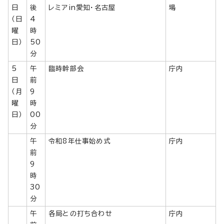
日
後
レミアin愛知・名古屋
場
（日
4
曜
時
日）
50
分
5
午
臨時幹部会
庁内
日
前
（月
9
曜
時
日）
00
分
午
令和8年仕事始め式
庁内
前
9
時
30
分
午
各局との打ち合わせ
庁内