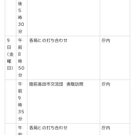
後
5
時
30
分
9
午
各局との打ち合わせ
庁内
日
前
（金
8
曜
時
日）
50
分
午
陸前高田市交流団 表敬訪問
庁内
前
9
時
35
分
午
各局との打ち合わせ
庁内
前