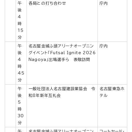
午
各局との打ち合わせ
庁内
後
4
時
15
分
午
名古屋金城ふ頭アリーナオープニン
庁内
後
グイベント「Futsal Ignite 2026
4
Nagoya」出場選手ら 表敬訪問
時
45
分
午
一般社団法人名古屋建設業協会 令
名古屋東急ホ
後
和8年新年互礼会
テル
5
時
30
分
午
名古屋金城ふ頭アリーナオープニン
コートヤード・