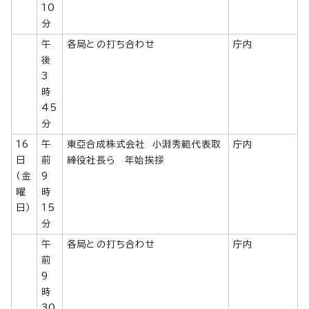
10
分
午
各局との打ち合わせ
庁内
後
3
時
45
分
16
午
東亞合成株式会社 小淵秀範代表取
庁内
日
前
締役社長ら 年始挨拶
（金
9
曜
時
日）
15
分
午
各局との打ち合わせ
庁内
前
9
時
30