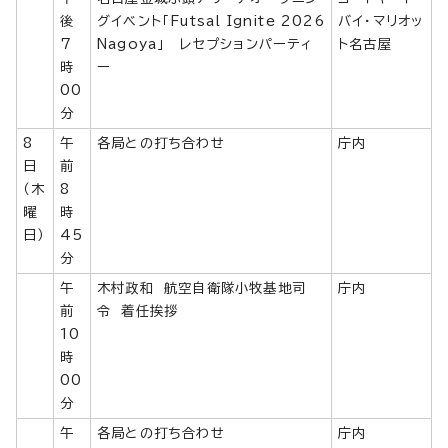
後
グイベント「Futsal Ignite 2026
バイ・マリオッ
7
Nagoya」 レセプションパーティ
ト名古屋
時
ー
00
分
8
午
各局との打ち合わせ
庁内
日
前
（木
8
曜
時
日）
45
分
午
木村政和 航空自衛隊小牧基地司
庁内
前
令 着任挨拶
10
時
00
分
午
各局との打ち合わせ
庁内