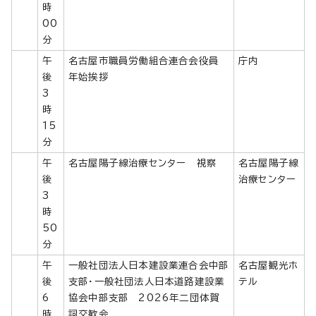
時
00
分
午
名古屋市職員労働組合連合会役員
庁内
後
年始挨拶
3
時
15
分
午
名古屋陽子線治療センター 視察
名古屋陽子線
後
治療センター
3
時
50
分
午
一般社団法人日本建設業連合会中部
名古屋観光ホ
後
支部・一般社団法人日本道路建設業
テル
6
協会中部支部 2026年二団体賀
時
詞交歓会