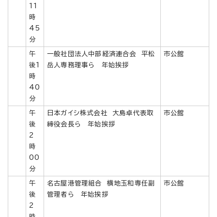
11
時
45
分
午
一般社団法人中部経済連合会 平松
市公館
後1
岳人専務理事ら 年始挨拶
時
40
分
午
日本ガイシ株式会社 大島卓代表取
市公館
後
締役会長ら 年始挨拶
2
時
00
分
午
名古屋港管理組合 横地玉和専任副
市公館
後
管理者ら 年始挨拶
2
時