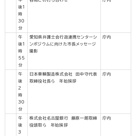
午
各局との打ち合わせ
庁内
後1
時
30
分
午
愛知県弁護士会行政連携センターシ
庁内
後1
ンポジウムに向けた市長メッセージ
時
撮影
55
分
午
日本車輌製造株式会社 田中守代表
庁内
後
取締役社長ら 年始挨拶
2
時
30
分
午
株式会社名古屋銀行 藤原一朗取締
庁内
後
役頭取ら 年始挨拶
3