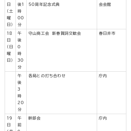
日
後1
50周年記念式典
会会館
（土
時
曜
00
日）
分
18
午
守山商工会 新春賀詞交歓会
春日井市
日
後
（日
0
曜
時
日）
30
分
午
各局との打ち合わせ
庁内
後
3
時
20
分
19
午
幹部会
庁内
日
前