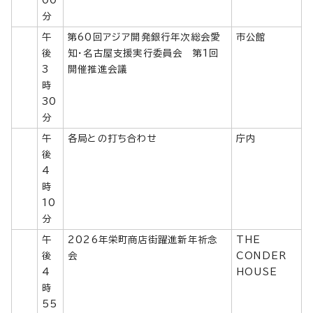
00
分
午
第60回アジア開発銀行年次総会愛
市公館
後
知・名古屋支援実行委員会 第1回
3
開催推進会議
時
30
分
午
各局との打ち合わせ
庁内
後
4
時
10
分
午
2026年栄町商店街躍進新年祈念
THE
後
会
CONDER
4
HOUSE
時
55