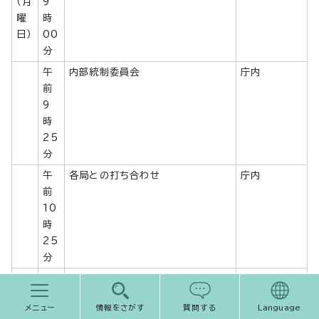
（月
9
曜
時
日）
00
分
午
内部統制委員会
庁内
前
9
時
25
分
午
各局との打ち合わせ
庁内
前
10
時
25
分
午
総合格闘技DEEPフライ級チャンピ
庁内
後
オン 表敬訪問
メニュー
情報をさがす
質問する
Language
2