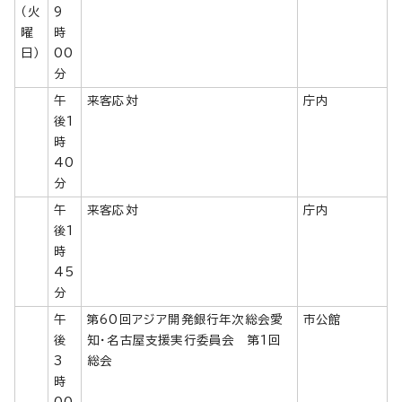
（火
9
曜
時
日）
00
分
午
来客応対
庁内
後1
時
40
分
午
来客応対
庁内
後1
時
45
分
午
第60回アジア開発銀行年次総会愛
市公館
後
知・名古屋支援実行委員会 第1回
3
総会
時