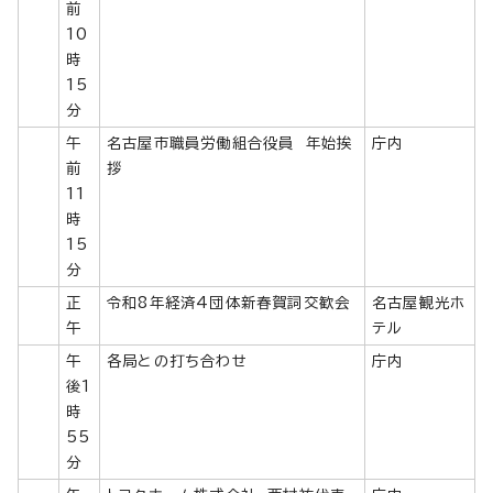
前
10
時
15
分
午
名古屋市職員労働組合役員 年始挨
庁内
前
拶
11
時
15
分
正
令和8年経済4団体新春賀詞交歓会
名古屋観光ホ
午
テル
午
各局との打ち合わせ
庁内
後1
時
55
分