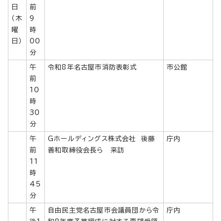
日
前
（木
9
曜
時
日）
00
分
午
令和8年名古屋市消防表彰式
市公館
前
10
時
30
分
午
Gホールディングス株式会社 後藤
庁内
前
善和取締役会長ら 来訪
11
時
45
分
午
自由民主党名古屋市会議員団から令
庁内