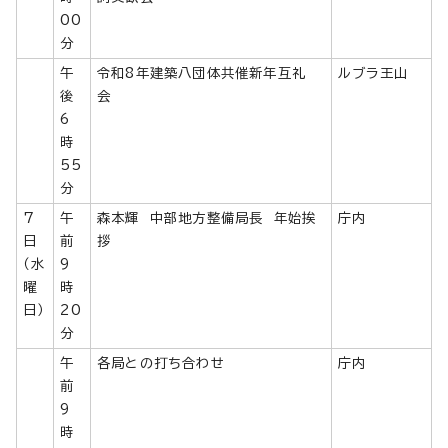
00
分
午
令和8年建築八団体共催新年互礼
ルブラ王山
後
会
6
時
55
分
7
午
森本輝 中部地方整備局長 年始挨
庁内
日
前
拶
（水
9
曜
時
日）
20
分
午
各局との打ち合わせ
庁内
前
9
時