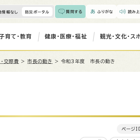
質問する
ふりがな
読み上
急情報なし
防災ポータル
子育て・教育
健康・医療・福祉
観光・文化・ス
・交際費
>
市長の動き
> 令和3年度 市長の動き
ページI