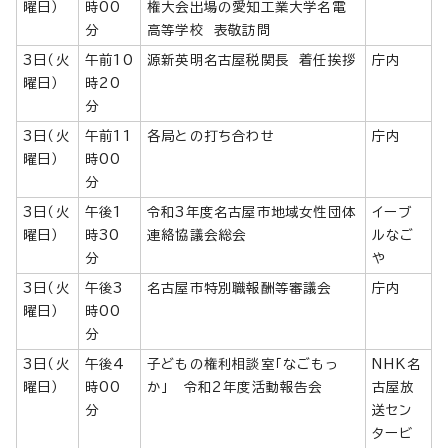
曜日）
時00
権大会出場の愛知工業大学名電
分
高等学校 表敬訪問
3日（火
午前10
源新英明名古屋税関長 着任挨拶
庁内
曜日）
時20
分
3日（火
午前11
各局との打ち合わせ
庁内
曜日）
時00
分
3日（火
午後1
令和3年度名古屋市地域女性団体
イーブ
曜日）
時30
連絡協議会総会
ルなご
分
や
3日（火
午後3
名古屋市特別職報酬等審議会
庁内
曜日）
時00
分
3日（火
午後4
子どもの権利相談室「なごもっ
NHK名
曜日）
時00
か」 令和2年度活動報告会
古屋放
分
送セン
タービ