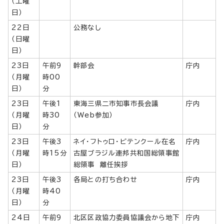
（土曜
日）
22日
公務なし
（日曜
日）
23日
午前9
幹部会
庁内
（月曜
時00
日）
分
23日
午後1
東海三県二市知事市長会議
庁内
（月曜
時30
（Web参加）
日）
分
23日
午後3
ネイ・フトゥロ・ビテンクール在名
庁内
（月曜
時15分
古屋ブラジル連邦共和国総領事館
日）
総領事 離任挨拶
23日
午後3
各局との打ち合わせ
庁内
（月曜
時40
日）
分
24日
午前9
北区区政協力委員協議会から地下
庁内