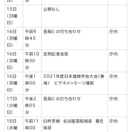
日）
分
15日
公務なし
（日曜
日）
16日
午前9
各局との打ち合わせ
庁内
（月曜
時45
日）
分
16日
午前10
定例記者会見
庁内
（月曜
時30
日）
分
16日
午後1
2021年度日本建築学会大会（東
庁内
（月曜
時00
海） ビデオメッセージ撮影
日）
分
17日
午後2
各局との打ち合わせ
庁内
（火曜
時05
日）
分
18日
午前11
臼杵芳樹 名古屋国税局長 着任
庁内
（水曜
時00
挨拶