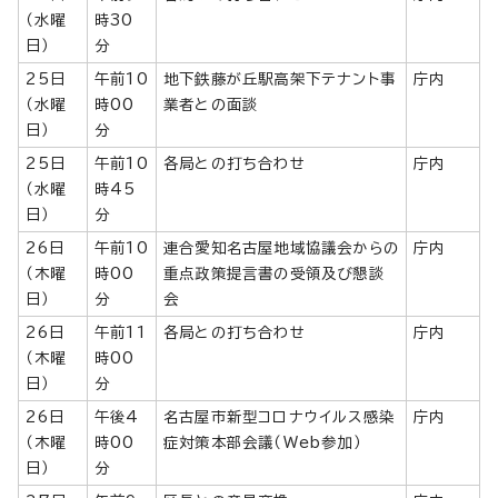
（水曜
時30
日）
分
25日
午前10
地下鉄藤が丘駅高架下テナント事
庁内
（水曜
時00
業者との面談
日）
分
25日
午前10
各局との打ち合わせ
庁内
（水曜
時45
日）
分
26日
午前10
連合愛知名古屋地域協議会からの
庁内
（木曜
時00
重点政策提言書の受領及び懇談
日）
分
会
26日
午前11
各局との打ち合わせ
庁内
（木曜
時00
日）
分
26日
午後4
名古屋市新型コロナウイルス感染
庁内
（木曜
時00
症対策本部会議（Web参加）
日）
分