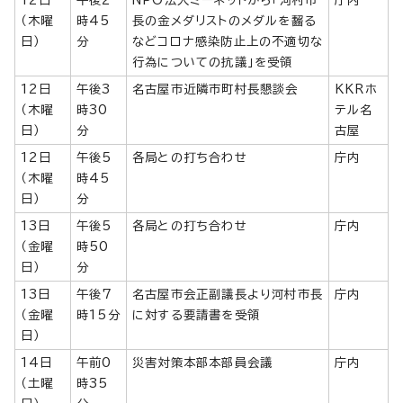
12日
午後2
NPO法人ミーネットから「河村市
庁内
（木曜
時45
長の金メダリストのメダルを齧る
日）
分
などコロナ感染防止上の不適切な
行為についての抗議」を受領
12日
午後3
名古屋市近隣市町村長懇談会
KKRホ
（木曜
時30
テル名
日）
分
古屋
12日
午後5
各局との打ち合わせ
庁内
（木曜
時45
日）
分
13日
午後5
各局との打ち合わせ
庁内
（金曜
時50
日）
分
13日
午後7
名古屋市会正副議長より河村市長
庁内
（金曜
時15分
に対する要請書を受領
日）
14日
午前0
災害対策本部本部員会議
庁内
（土曜
時35