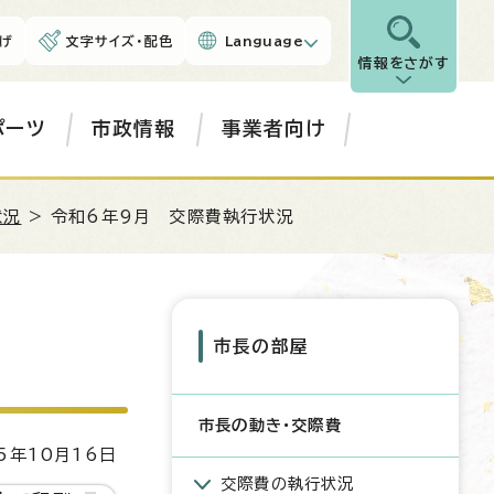
げ
文字サイズ・配色
Language
情報をさがす
ポーツ
市政情報
事業者向け
状況
> 令和6年9月 交際費執行状況
市長の部屋
市長の動き・交際費
5年10月16日
交際費の執行状況