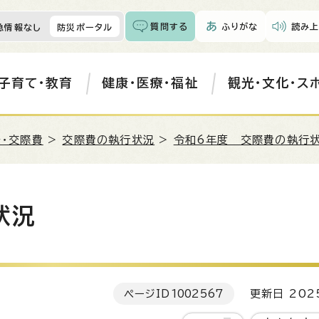
質問する
ふりがな
読み上
急情報なし
防災ポータル
子育て・教育
健康・医療・福祉
観光・文化・ス
・交際費
>
交際費の執行状況
>
令和6年度 交際費の執行
状況
ページID
1002567
更新日 202