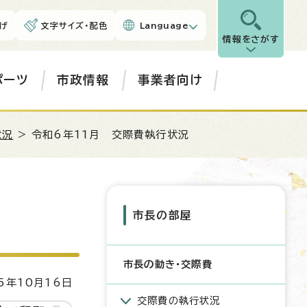
げ
文字サイズ・配色
Language
情報をさがす
ポーツ
市政情報
事業者向け
状況
> 令和6年11月 交際費執行状況
市長の部屋
市長の動き・交際費
5年10月16日
交際費の執行状況