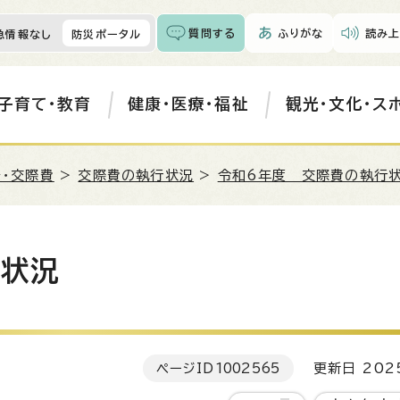
質問する
ふりがな
読み上
急情報なし
防災ポータル
子育て・教育
健康・医療・福祉
観光・文化・ス
・交際費
>
交際費の執行状況
>
令和6年度 交際費の執行
行状況
ページID
1002565
更新日 202