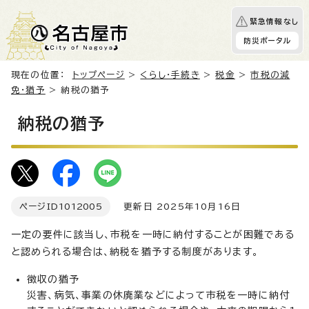
緊急情報なし
防災ポータル
現在の位置：
トップページ
>
くらし・手続き
>
税金
>
市税の減
免・猶予
> 納税の猶予
納税の猶予
ページID
1012005
更新日 2025年10月16日
一定の要件に該当し、市税を一時に納付することが困難である
と認められる場合は、納税を猶予する制度があります。
徴収の猶予
災害、病気、事業の休廃業などによって市税を一時に納付