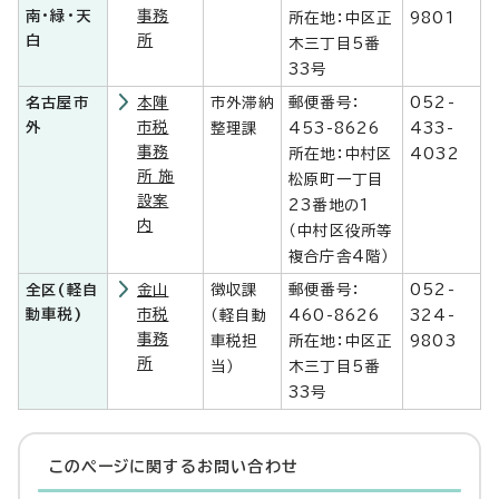
南・緑・天
事務
所在地：中区正
9801
白
所
木三丁目5番
33号
名古屋市
本陣
市外滞納
郵便番号：
052-
外
市税
整理課
453-8626
433-
事務
所在地：中村区
4032
所 施
松原町一丁目
設案
23番地の1
内
（中村区役所等
複合庁舎4階）
全区(軽自
金山
徴収課
郵便番号：
052-
動車税)
市税
（軽自動
460-8626
324-
事務
車税担
所在地：中区正
9803
所
当）
木三丁目5番
33号
このページに関する
お問い合わせ