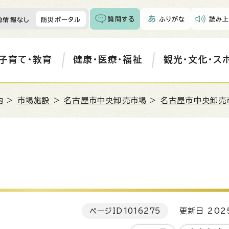
質問する
ふりがな
読み上
急情報なし
防災ポータル
子育て・教育
健康・医療・福祉
観光・文化・ス
内
>
市場施設
>
名古屋市中央卸売市場
>
名古屋市中央卸売
ページID
1016275
更新日 202