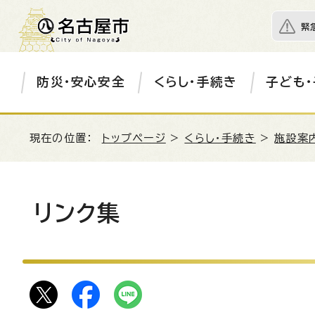
緊
防災・安心安全
くらし・手続き
子ども・
現在の位置：
トップページ
>
くらし・手続き
>
施設案
リンク集