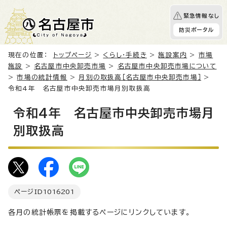
緊急情報なし
防災ポータル
現在の位置：
トップページ
>
くらし・手続き
>
施設案内
>
市場
施設
>
名古屋市中央卸売市場
>
名古屋市中央卸売市場について
>
市場の統計情報
>
月別の取扱高［名古屋市中央卸売市場］
>
令和4年 名古屋市中央卸売市場月別取扱高
令和4年 名古屋市中央卸売市場月
別取扱高
ページID
1016201
各月の統計帳票を掲載するページにリンクしています。