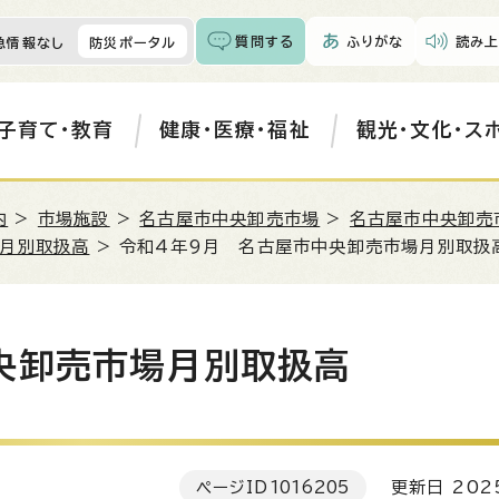
質問する
ふりがな
読み上
急情報なし
防災ポータル
子育て・教育
健康・医療・福祉
観光・文化・ス
内
>
市場施設
>
名古屋市中央卸売市場
>
名古屋市中央卸売
場月別取扱高
> 令和4年9月 名古屋市中央卸売市場月別取扱
央卸売市場月別取扱高
ページID
1016205
更新日 202