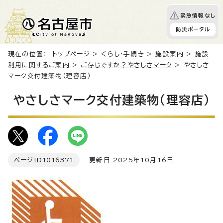
緊急情報なし
防災ポータル
現在の位置：
トップページ
>
くらし・手続き
>
施設案内
>
施設
利用に関するご案内
>
ご存じですか？やさしさマーク
> やさしさ
マーク交付建築物（理容店）
やさしさマーク交付建築物（理容店）
ページID
1016371
更新日 2025年10月16日