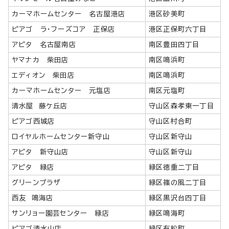
カーマホームセンター 名古屋港店
港区砂美町
ピアゴ ラ・フーズコア 正保店
港区正保町六丁目
アピタ 名古屋南店
南区豊田四丁目
ヤマナカ 柴田店
南区鳴浜町
エディオン 柴田店
南区鳴浜町
カーマホームセンター 元塩店
南区元塩町
清水屋 藤ケ丘店
守山区森孝東一丁目
ピアゴ西城店
守山区村合町
ロイヤルホームセンター新守山
守山区新守山
アピタ 新守山店
守山区新守山
アピタ 緑店
緑区徳重二丁目
グリーンプラザ
緑区篠の風二丁目
西友 鳴海店
緑区黒沢台四丁目
サンリョー園芸センター 緑店
緑区鳴海町
ピアゴ清水山店
緑区有松町