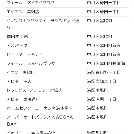
フィール アイアイプラザ
中川区野田一丁目
エイデン 高畑店
中川区野田一丁目
イッツボナンザシティ ヨシヅヤ太平通
中川区宮脇町
り店
増田木工所
中川区宮脇町
アズパーク
中川区富田町新家
ヒマラヤ 千音寺店
中川区富田町新家
フィール スマイルプラザ
中川区富田町長須賀
イオン 南陽店
港区春田野一丁目
アピタ 港店
港区当知二丁目
ドラッグストアレモン 木場店
港区木場町
アピタ 東海通店
港区港明一丁目
ホームセンターコーナン名港木場店
港区木場町
スーパーオートバックス NAGOYA
港区木場町
BAY
イオンモール名古屋みなと
港区品川町