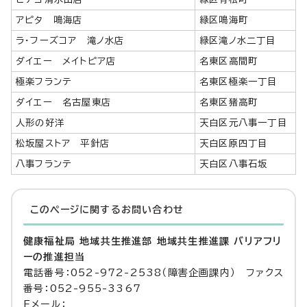
アピタ 鳴海店
緑区鳴海町
ラ・フーズコア 滝ノ水店
緑区滝ノ水二丁目
ダイエー メイトピア店
名東区高間町
極楽フランテ
名東区極楽一丁目
ダイエー 名古屋東店
名東区猪高町
人形の好洋
天白区元八事一丁目
松坂屋ストア 平針店
天白区原四丁目
八事フランテ
天白区八事石坂
このページに関する
お問い合わせ
健康福祉局 地域共生推進部 地域共生推進課 バリアフリ
ーの推進担当
電話番号：052-972-2538（障害企画課内） ファクス
番号：052-955-3367
Eメール：