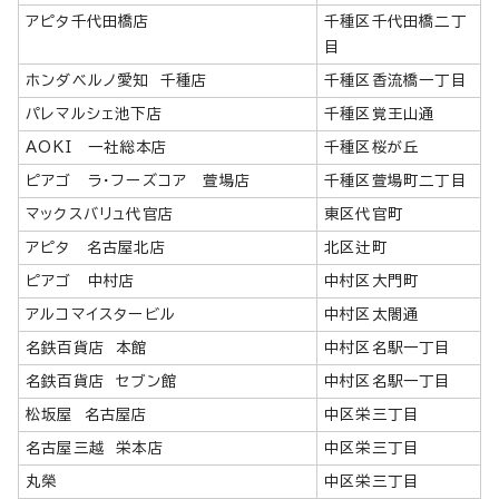
アピタ千代田橋店
千種区千代田橋二丁
目
ホンダベルノ愛知 千種店
千種区香流橋一丁目
パレマルシェ池下店
千種区覚王山通
AOKI 一社総本店
千種区桜が丘
ピアゴ ラ・フーズコア 萱場店
千種区萱場町二丁目
マックスバリュ代官店
東区代官町
アピタ 名古屋北店
北区辻町
ピアゴ 中村店
中村区大門町
アルコマイスタービル
中村区太閤通
名鉄百貨店 本館
中村区名駅一丁目
名鉄百貨店 セブン館
中村区名駅一丁目
松坂屋 名古屋店
中区栄三丁目
名古屋三越 栄本店
中区栄三丁目
丸榮
中区栄三丁目