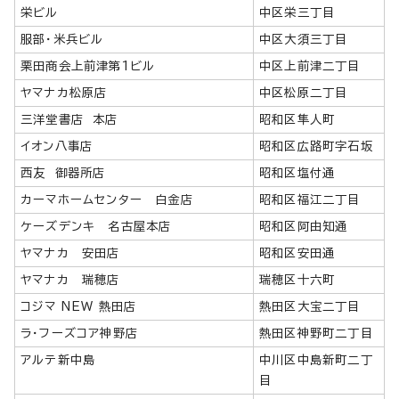
栄ビル
中区栄三丁目
服部・米兵ビル
中区大須三丁目
栗田商会上前津第1ビル
中区上前津二丁目
ヤマナカ松原店
中区松原二丁目
三洋堂書店 本店
昭和区隼人町
イオン八事店
昭和区広路町字石坂
西友 御器所店
昭和区塩付通
カーマホームセンター 白金店
昭和区福江二丁目
ケーズデンキ 名古屋本店
昭和区阿由知通
ヤマナカ 安田店
昭和区安田通
ヤマナカ 瑞穂店
瑞穂区十六町
コジマ NEW 熱田店
熱田区大宝二丁目
ラ・フーズコア神野店
熱田区神野町二丁目
アルテ新中島
中川区中島新町二丁
目