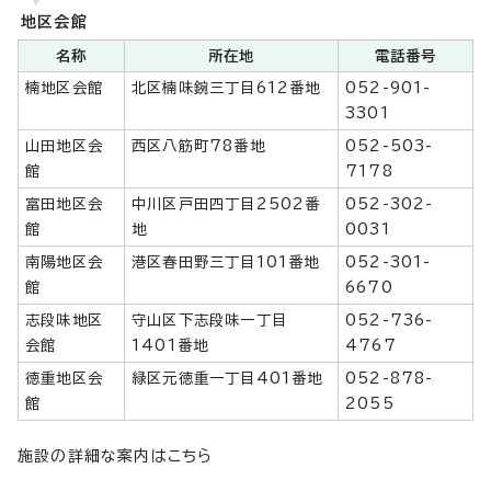
地区会館
名称
所在地
電話番号
楠地区会館
北区楠味鋺三丁目612番地
052-901-
3301
山田地区会
西区八筋町78番地
052-503-
館
7178
富田地区会
中川区戸田四丁目2502番
052-302-
館
地
0031
南陽地区会
港区春田野三丁目101番地
052-301-
館
6670
志段味地区
守山区下志段味一丁目
052-736-
会館
1401番地
4767
徳重地区会
緑区元徳重一丁目401番地
052-878-
館
2055
施設の詳細な案内はこちら