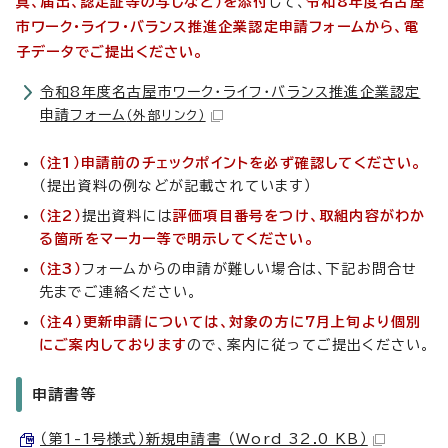
真、届出、認定証等の写しなど）を添付
して、
令和8年度名古屋
市ワーク・ライフ・バランス推進企業認定申請フォームから、電
子データでご提出ください。
令和8年度名古屋市ワーク・ライフ・バランス推進企業認定
申請フォーム
（外部リンク）
（注1）申請前のチェックポイントを必ず確認してください。
（提出資料の例などが記載されています）
（注2）
提出資料には
評価項目番号をつけ、取組内容がわか
る箇所をマーカー等で明示してください。
（注3）
フォームからの申請が難しい場合は、下記お問合せ
先までご連絡ください。
（注4）更新申請については、対象の方に7月上旬より個別
にご案内しております
ので、案内に従ってご提出ください。
申請書等
（第1-1号様式）新規申請書 （Word 32.0 KB）