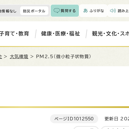
質問する
ふりがな
読み上
急情報なし
防災ポータル
子育て・教育
健康・医療・福祉
観光・文化・ス
全
>
大気環境
> PM2.5（微小粒子状物質）
ページID
1012550
更新日 202