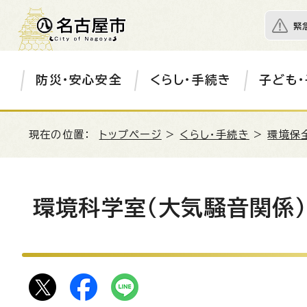
緊
防災・安心安全
くらし・手続き
子ども・
現在の位置：
トップページ
>
くらし・手続き
>
環境保
環境科学室（大気騒音関係