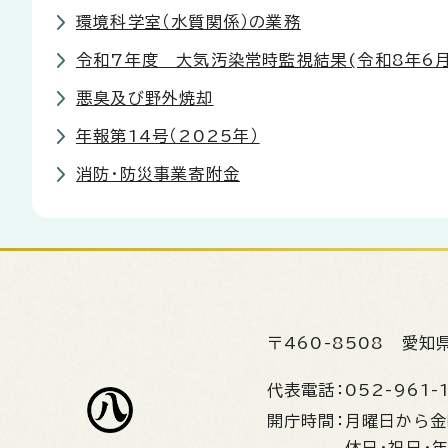
環境科学室（水質関係）の業務
令和7年度 大気汚染常時監視結果(令和8年6月
悪臭及び野外焼却
年報第14号（2025年）
消防・防災事業寄附金
〒460-8508
愛知
代表電話：
052-961-
開庁時間：
月曜日から