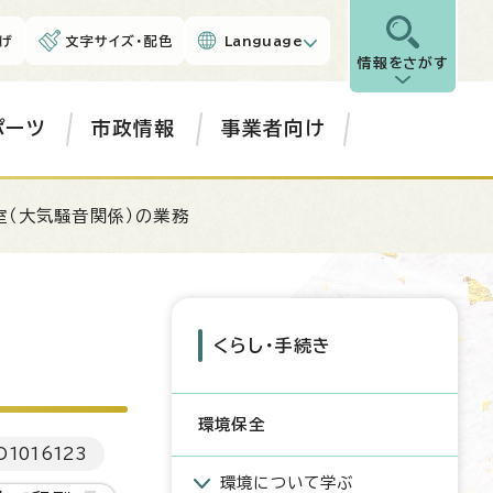
げ
文字サイズ・配色
Language
情報をさがす
ポーツ
市政情報
事業者向け
室（大気騒音関係）の業務
くらし・手続き
環境保全
D
1016123
環境について学ぶ