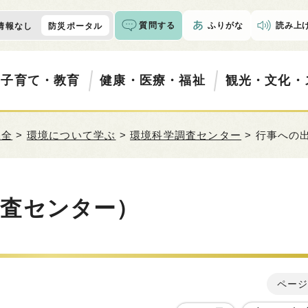
質問する
ふりがな
読み上
情報なし
防災ポータル
・子育て・教育
健康・医療・福祉
観光・文化・
保全
>
環境について学ぶ
>
環境科学調査センター
> 行事への
調査センター）
ページ