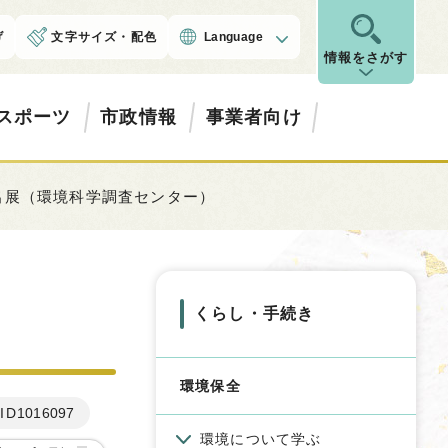
げ
文字サイズ・配色
Language
情報をさがす
スポーツ
市政情報
事業者向け
出展（環境科学調査センター）
くらし・手続き
環境保全
ID
1016097
環境について学ぶ