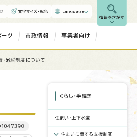
げ
文字サイズ・配色
Language
情報をさがす
ポーツ
市政情報
事業者向け
資・減税制度について
くらし・手続き
住まい・上下水道
D
1047390
住まいに関する支援制度