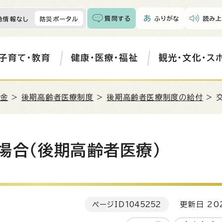
質問する
ふりがな
読み上
急情報なし
防災ポータル
子育て・教育
健康・医療・福祉
観光・文化・ス
年金
>
後期高齢者医療制度
>
後期高齢者医療制度の給付
> 
場合（後期高齢者医療）
ページID
1045252
更新日 202