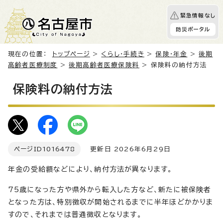
緊急情報なし
防災ポータル
現在の位置：
トップページ
>
くらし・手続き
>
保険・年金
>
後期
高齢者医療制度
>
後期高齢者医療保険料
> 保険料の納付方法
保険料の納付方法
ページID
1016478
更新日 2026年6月29日
年金の受給額などにより、納付方法が異なります。
75歳になった方や県外から転入した方など、新たに被保険者
となった方は、特別徴収が開始されるまでに半年ほどかかりま
すので、それまでは普通徴収となります。