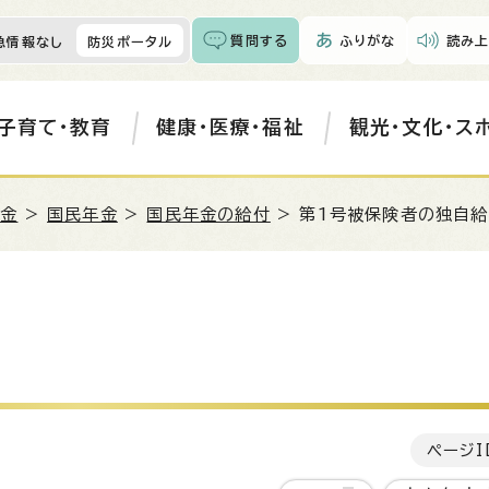
質問する
ふりがな
読み上
急情報なし
防災ポータル
子育て・教育
健康・医療・福祉
観光・文化・ス
年金
>
国民年金
>
国民年金の給付
> 第1号被保険者の独自
ページI