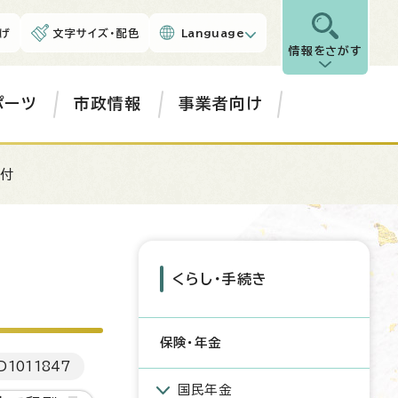
げ
文字サイズ・配色
Language
情報をさがす
ポーツ
市政情報
事業者向け
給付
くらし・手続き
保険・年金
D
1011847
国民年金