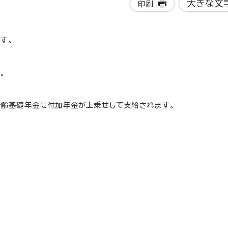
大きな文
印刷
す。
。
老齢基礎年金に付加年金が上乗せして支給されます。