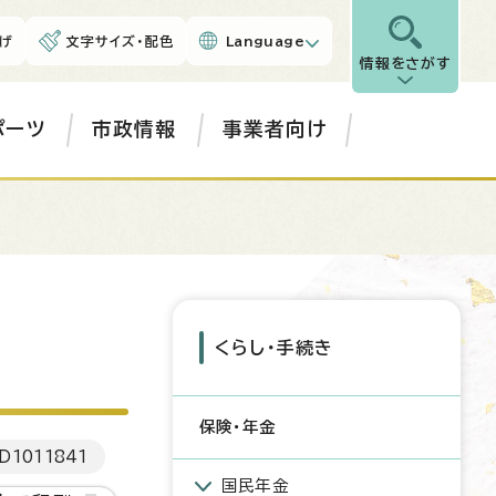
げ
文字サイズ・配色
Language
情報をさがす
ポーツ
市政情報
事業者向け
くらし・手続き
保険・年金
D
1011841
国民年金