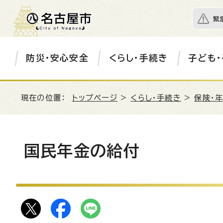
緊
防災・安心安全
くらし・手続き
子ども・
現在の位置：
トップページ
>
くらし・手続き
>
保険・
国民年金の給付