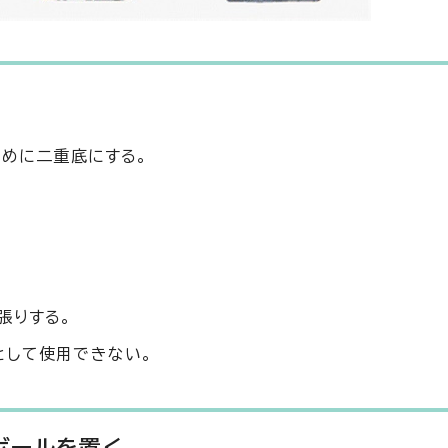
めに二重底にする。
。
張りする。
として使用できない。