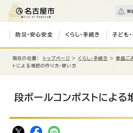
緊
防災・安心安全
くらし・手続き
子ども・
現在の位置：
トップページ
>
くらし・手続き
>
家庭ご
トによる堆肥の作り方・使い方
段ボールコンポストによる