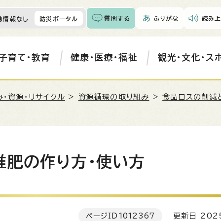
質問する
ふりがな
読み上
急情報なし
防災ポータル
子育て・教育
健康・医療・福祉
観光・文化・ス
み・資源・リサイクル
>
資源循環の取り組み
>
食品ロスの削減
堆肥の作り方・使い方
ページID
1012367
更新日 202