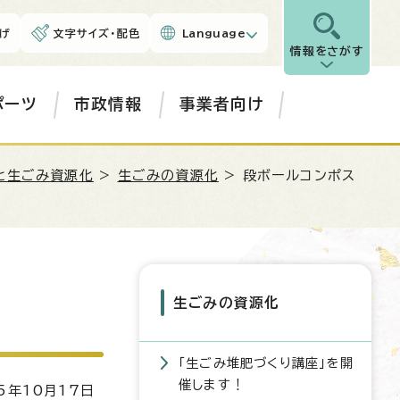
げ
文字サイズ・配色
Language
情報をさがす
ポーツ
市政情報
事業者向け
と生ごみ資源化
>
生ごみの資源化
> 段ボールコンポス
生ごみの資源化
「生ごみ堆肥づくり講座」を開
催します！
5年10月17日