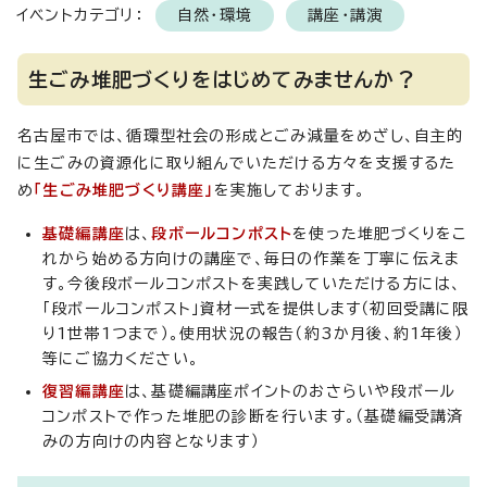
イベントカテゴリ：
自然・環境
講座・講演
生ごみ堆肥づくりをはじめてみませんか？
名古屋市では、循環型社会の形成とごみ減量をめざし、自主的
に生ごみの資源化に取り組んでいただける方々を支援するた
め
「生ごみ堆肥づくり講座」
を実施しております。
基礎編講座
は、
段ボールコンポスト
を使った堆肥づくりをこ
れから始める方向けの講座で、毎日の作業を丁寧に伝えま
す。今後段ボールコンポストを実践していただける方には、
「段ボールコンポスト」資材一式を提供します（初回受講に限
り1世帯1つまで）。使用状況の報告（約3か月後、約1年後）
等にご協力ください。
復習編講座
は、基礎編講座ポイントのおさらいや段ボール
コンポストで作った堆肥の診断を行います。（基礎編受講済
みの方向けの内容となります）