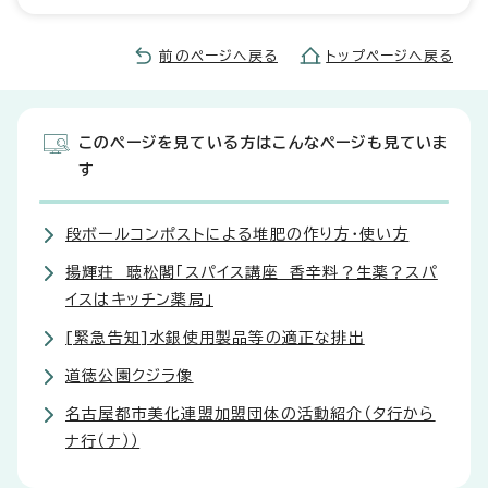
前のページへ戻る
トップページへ戻る
このページを見ている方はこんなページも見ていま
す
段ボールコンポストによる堆肥の作り方・使い方
揚輝荘 聴松閣「スパイス講座 香辛料？生薬？スパ
イスはキッチン薬局」
[緊急告知]水銀使用製品等の適正な排出
道徳公園クジラ像
名古屋都市美化連盟加盟団体の活動紹介（タ行から
ナ行（ナ））