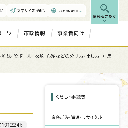
げ
文字サイズ・配色
Language
情報をさがす
ポーツ
市政情報
事業者向け
・雑誌・段ボール・衣類・布類などの分け方・出し方
> 集
くらし・手続き
家庭ごみ・資源・リサイクル
D
1012246