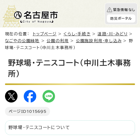
緊急情報なし
防災ポータル
現在の位置：
トップページ
>
くらし・手続き
>
道路・川・みどり
>
なごやの公園緑地
>
公園の利用
>
公園施設利用・申し込み
> 野
球場・テニスコート（中川土木事務所）
野球場・テニスコート（中川土木事務
所）
ページID
1015695
野球場・テニスコートについて