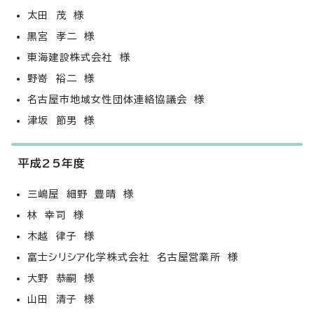
太田 茂 様
黒宮 孝二 様
東海建設株式会社 様
野嵜 裕二 様
名古屋市地域女性団体連絡協議会 様
津坂 節男 様
平成25年度
三嶋屋 細野 豊晴 様
林 幸司 様
木越 律子 様
富士シリシア化学株式会社 名古屋営業所 様
大野 恭嗣 様
山田 清子 様