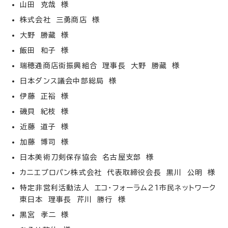
山田 克哉 様
株式会社 三勇商店 様
大野 勝藏 様
飯田 和子 様
瑞穂通商店街振興組合 理事長 大野 勝藏 様
日本ダンス議会中部総局 様
伊藤 正裕 様
磯貝 紀枝 様
近藤 道子 様
加藤 博司 様
日本美術刀剣保存協会 名古屋支部 様
カニエプロパン株式会社 代表取締役会長 黒川 公明 様
特定非営利活動法人 エコ・フォーラム21市民ネットワーク
東日本 理事長 芹川 勝行 様
黒宮 孝二 様