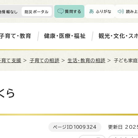
質問する
ふりがな
読み上
急情報なし
防災ポータル
子育て・教育
健康・医療・福祉
観光・文化・ス
子育て支援
>
子育ての相談
>
生活・教育の相談
> 子ども家
くら
ページID
1009324
更新日 202