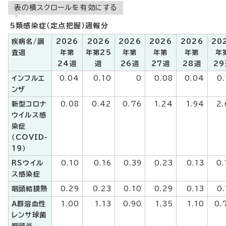
表の横スクロールを有効にする
5類感染症（定点把握）週報分
疾病名/調
2026
2026
2026
2026
2026
20
査週
年第
年第25
年第
年第
年第
年
24週
週
26週
27週
28週
29
インフルエ
0.04
0.10
0
0.08
0.04
0.
ンザ
新型コロナ
0.08
0.42
0.76
1.24
1.94
2.
ウイルス感
染症
（COVID-
19）
RSウイル
0.10
0.16
0.39
0.23
0.13
0.
ス感染症
咽頭結膜熱
0.29
0.23
0.10
0.29
0.13
0.
A群溶血性
1.00
1.13
0.90
1.35
1.10
0.
レンサ球菌