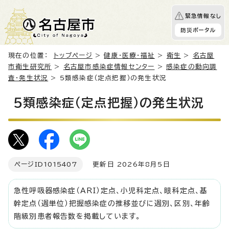
緊急情報なし
防災ポータル
現在の位置：
トップページ
>
健康・医療・福祉
>
衛生
>
名古屋
市衛生研究所
>
名古屋市感染症情報センター
>
感染症の動向調
査・発生状況
> 5類感染症（定点把握）の発生状況
5類感染症（定点把握）の発生状況
ページID
1015407
更新日 2026年8月5日
急性呼吸器感染症（ARI）定点、小児科定点、眼科定点、基
幹定点（週単位）把握感染症の推移並びに週別、区別、年齢
階級別患者報告数を掲載しています。