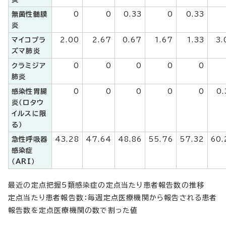
無菌性髄膜
0
0
0.33
0
0.33
炎
マイコプラ
2.00
2.67
0.67
1.67
1.33
3.
ズマ肺炎
クラミジア
0
0
0
0
0
肺炎
感染性胃腸
0
0
0
0
0
0.
炎（ロタウ
イルスに限
る）
急性呼吸器
43.28
47.64
48.86
55.76
57.32
60.
感染症
（ARI）
最近の定点把握5類感染症の定点当たり患者報告数の推移
定点当たり患者報告数：毎週定点医療機関から報告される患者
報告数を定点医療機関の数で割った値