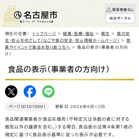
緊急情報なし
防災ポータル
現在の位置：
トップページ
>
健康・医療・福祉
>
衛生
>
食の安
全・安心をめざして（なごや食の安全・安心情報ホームページ）
>
営
業やイベントで食品を取り扱う方へ
> 食品の表示（事業者の方向
け）
食品の表示（事業者の方向け）
ページID
1015091
更新日 2026年6月12日
食品関連事業者が食品を販売（不特定又は多数の者に対する
販売以外の譲渡を含む。）する場合、食品表示法第4条第1項の
規定に基づく食品表示基準に従った表示が必要です。