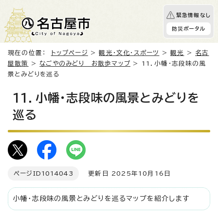
緊急情報なし
防災ポータル
現在の位置：
トップページ
>
観光・文化・スポーツ
>
観光
>
名古
屋散策
>
なごやのみどり お散歩マップ
> 11．小幡・志段味の風
景とみどりを巡る
11．小幡・志段味の風景とみどりを
巡る
ページID
1014043
更新日 2025年10月16日
小幡・志段味の風景とみどりを巡るマップを紹介します