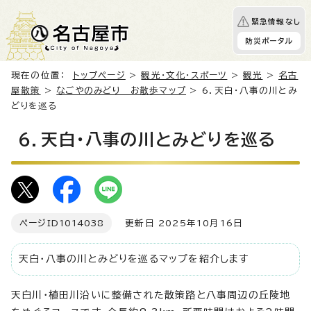
緊急情報なし
防災ポータル
現在の位置：
トップページ
>
観光・文化・スポーツ
>
観光
>
名古
屋散策
>
なごやのみどり お散歩マップ
> 6．天白・八事の川とみ
どりを巡る
6．天白・八事の川とみどりを巡る
ページID
1014038
更新日 2025年10月16日
天白・八事の川とみどりを巡るマップを紹介します
天白川・植田川沿いに整備された散策路と八事周辺の丘陵地