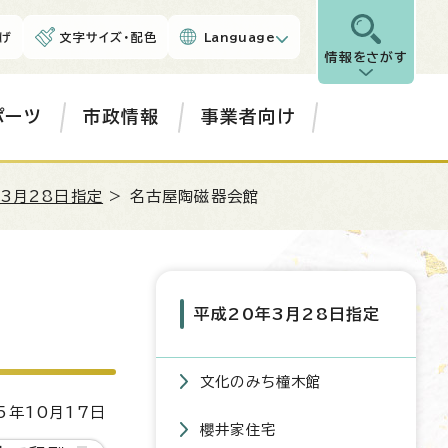
げ
文字サイズ・配色
Language
情報をさがす
ポーツ
市政情報
事業者向け
年3月28日指定
> 名古屋陶磁器会館
平成20年3月28日指定
文化のみち橦木館
5年10月17日
櫻井家住宅