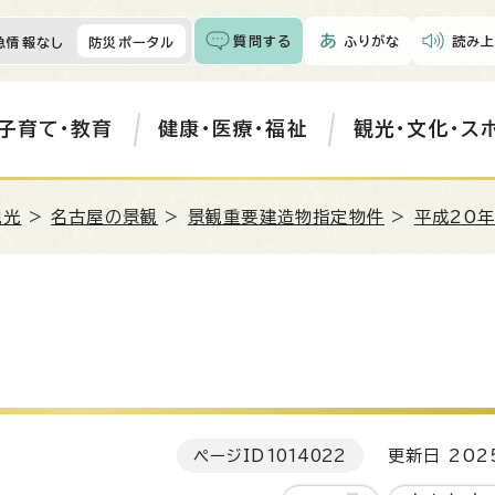
質問する
ふりがな
読み上
急情報なし
防災ポータル
子育て・教育
健康・医療・福祉
観光・文化・ス
観光
>
名古屋の景観
>
景観重要建造物指定物件
>
平成20
ページID
1014022
更新日 202