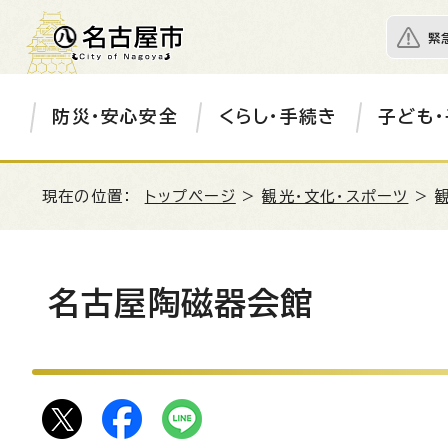
緊
防災・安心安全
くらし・手続き
子ども・
現在の位置：
トップページ
>
観光・文化・スポーツ
>
名古屋陶磁器会館