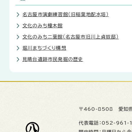
名古屋市演劇練習館（旧稲葉地配水塔）
文化のみち橦木館
文化のみち二葉館（名古屋市旧川上貞奴邸）
堀川まちづくり構想
見晴台遺跡市民発掘の歴史
〒460-8508
愛知
代表電話：
052-961-