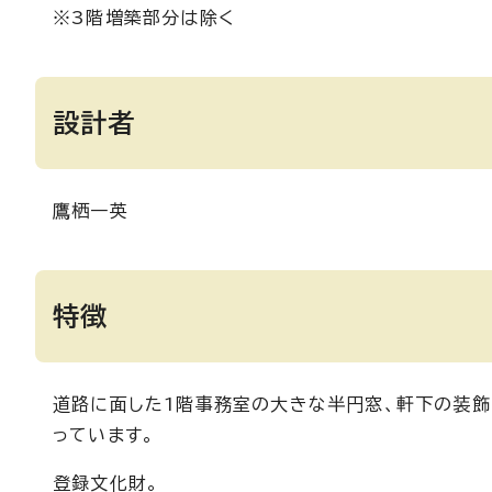
※3階増築部分は除く
設計者
鷹栖一英
特徴
道路に面した1階事務室の大きな半円窓、軒下の装飾
っています。
登録文化財。