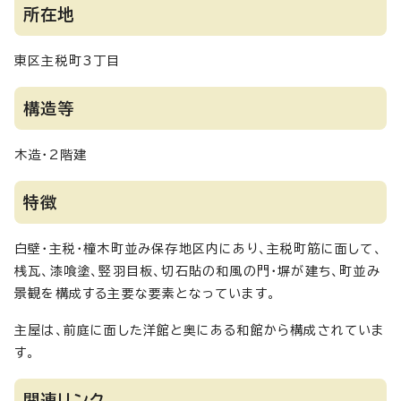
所在地
東区主税町3丁目
構造等
木造・2階建
特徴
白壁・主税・橦木町並み保存地区内にあり、主税町筋に面して、
桟瓦、漆喰塗、竪羽目板、切石貼の和風の門・塀が建ち、町並み
景観を構成する主要な要素となっています。
主屋は、前庭に面した洋館と奥にある和館から構成されていま
す。
関連リンク