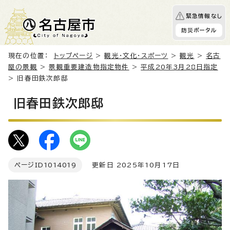
緊急情報なし
防災ポータル
現在の位置：
トップページ
>
観光・文化・スポーツ
>
観光
>
名古
屋の景観
>
景観重要建造物指定物件
>
平成20年3月28日指定
> 旧春田鉄次郎邸
旧春田鉄次郎邸
ページID
1014019
更新日 2025年10月17日