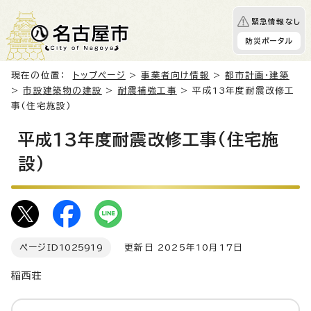
緊急情報なし
防災ポータル
現在の位置：
トップページ
>
事業者向け情報
>
都市計画・建築
>
市設建築物の建設
>
耐震補強工事
> 平成13年度耐震改修工
事(住宅施設)
平成13年度耐震改修工事(住宅施
設)
ページID
1025919
更新日 2025年10月17日
稲西荘